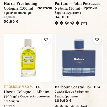
Harris Freshening
Parfum — John Petrucci's
Cologne (100 ml)
Nebula (50 ml)
Освежаващ
Парфюмна
одеколон от Лондон
вода на музиканта
94,90 €
72,90 €
50,90 €
(9x)
D.R.
Barbour Coastal For Him
ПРОМОЦИЯ 30 %
Harris Cologne — Albany
Coastal Eau de Parfum от
(100 ml)
Класически одеколон
Великобритания
109,90 €
от Лондон
84,90 €
(4x)