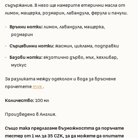
съдържание. В него ще намерите етерични масла от
лимон, мащерка, розмарин, лавандула, ферула и пачули.
Връхни нотки:
лимон, лавандула, мащерка,
розмарин
Сърцевинни нотки:
жасмин, циклама, подправки
Базови нотки:
екзотично дърво, мъх, кехлибар,
мускус
За разликата между одеколон и вода за бръснене
прочетете
тук
.
Количество:
100 мл
Произведено в Англия.
Също така предлагаме възможността да поръчате
тестер от 1 мл за 35 CZK, за да можете да опитате