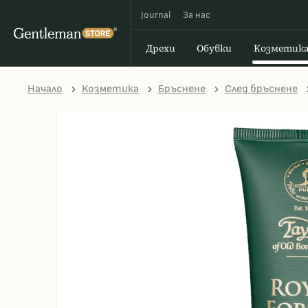
Journal
За наc
Дрехи
Обувки
Козметик
Начало
Козметика
Бръснене
След бръснене