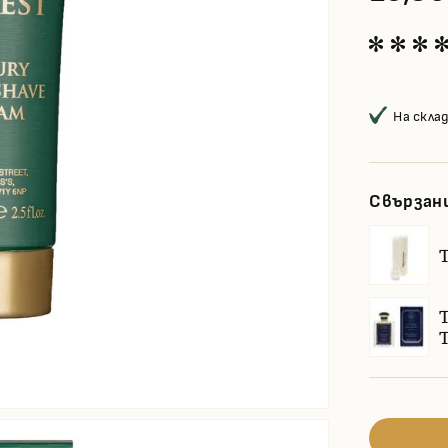
На скла
Свързан
T
T