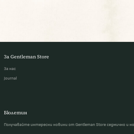
За Gentleman Store
За наc
Journal
Бюлетин
Получавайте интересни новини от Gentleman Store седмично и н