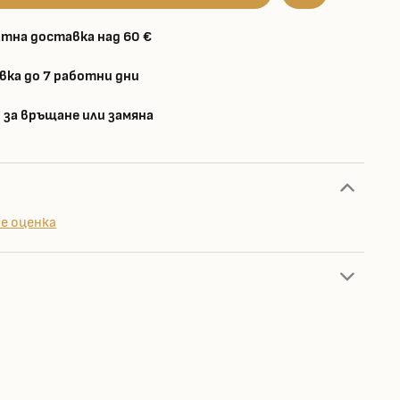
тна доставка над 60 €
вка до 7 работни дни
 за връщане или замяна
е оценка