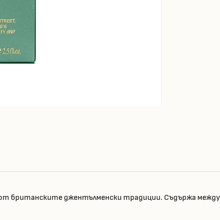
а от британските джентълменски традиции. Съдържа между 