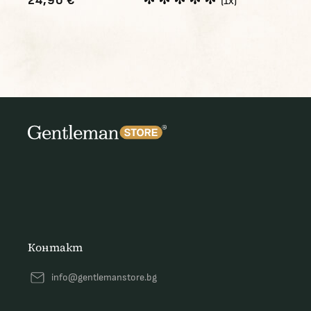
24,90 €
(1x)
Контакт
info@gentlemanstore.bg