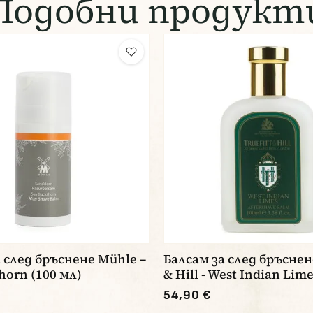
Подобни продукт
 след бръснене Mühle –
Балсам за след бръснене
horn (100 мл)
& Hill - West Indian Lim
54,90 €