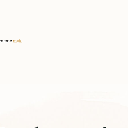
четете
тук
.