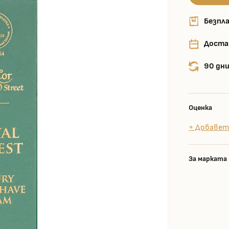
Безпла
Доста
90 дни
Оценка
+ Добавет
За марката