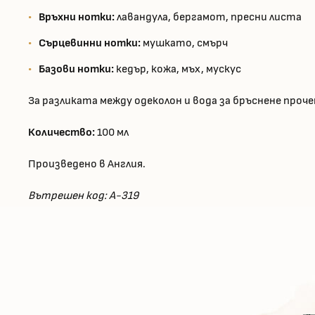
Връхни нотки:
лавандула, бергамот, пресни листа
Сърцевинни нотки:
мушкато, смърч
Базови нотки:
кедър, кожа, мъх, мускус
За разликата между одеколон и вода за бръснене про
Количество:
100 мл
Произведено в Англия.
Вътрешен код: A-319