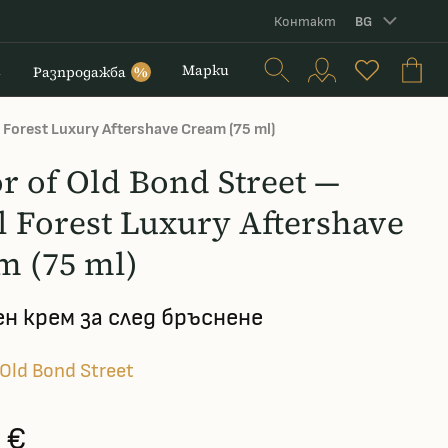
Контакт
BG
и
Марки
Разпродажба
%
 Forest Luxury Aftershave Cream (75 ml)
r of Old Bond Street —
l Forest Luxury Aftershave
m (75 ml)
ен крем за след бръснене
 Old Bond Street
 €