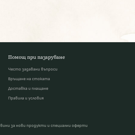
Помощ при пазаруване
Често задавани въпроси
Връщане на стоката
Доставка и плащане
Правила и условия
овини за нови продукти и специални оферти