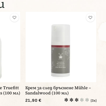
и
 Truefitt
Крем за след бръснене Mühle –
es (100 мл)
Sandalwood (100 мл)
21,90 €
(3x)