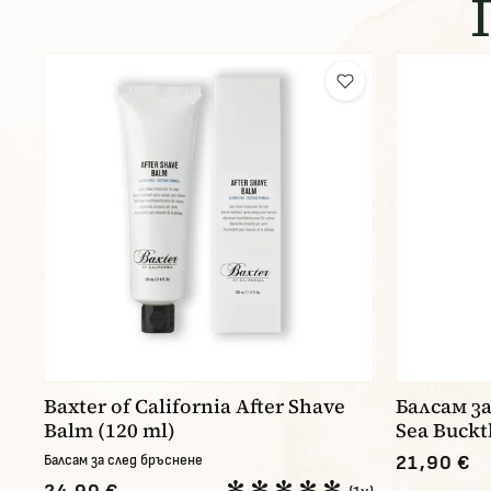
Baxter of California After Shave
Балсам за
Balm (120 ml)
Sea Buckt
Балсам за след бръснене
21,90 €