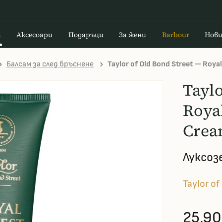
а
Аксесоари
Подаръци
За жени
Barbour
Нов
Балсам за след бръснене
Taylor of Old Bond Street — Royal
Taylo
Roya
Crea
Луксоз
Taylor of
25,90