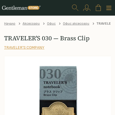
Начало
Аксесоари
Офис
Офис аксесоари
TRAVELER'S 
TRAVELER'S 030 — Brass Clip
TRAVELER'S COMPANY