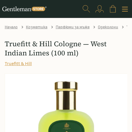
Начало
Козметика
Парфюми за мъже
Одеколони
Tru
Truefitt & Hill Cologne — West
Indian Limes (100 ml)
Truefitt & Hill