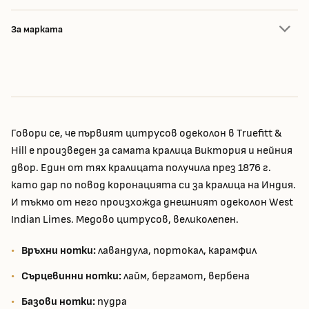
За марката
Говори се, че първият цитрусов одеколон в Truefitt &
Hill е произведен за самата кралица Виктория и нейния
двор. Един от тях кралицата получила през 1876 г.
като дар по повод коронацията си за кралица на Индия.
И тъкмо от него произхожда днешният одеколон West
Indian Limes. Медово цитрусов, великолепен.
Връхни нотки:
лавандула, портокал, карамфил
Сърцевинни нотки:
лайм, бергамот, вербена
Базови нотки:
пудра