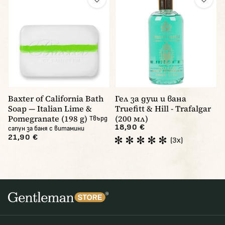
Baxter of California Bath
Гел за душ и вана
Soap — Italian Lime &
Truefitt & Hill - Trafalgar
Pomegranate (198 g)
(200 мл)
Твърд
18,90 €
сапун за баня с витамини
21,90 €
(3x)