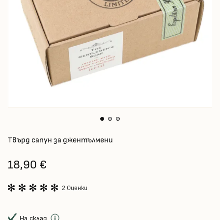
Твърд сапун за джентълмени
18,90 €
2 Оценки
На склад