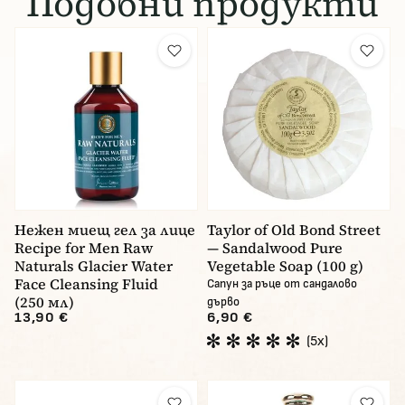
Подобни продукти
Нежен миещ гел за лице
Taylor of Old Bond Street
Recipe for Men Raw
— Sandalwood Pure
Naturals Glacier Water
Vegetable Soap (100 g)
Face Cleansing Fluid
Сапун за ръце от сандалово
(250 мл)
дърво
13,90 €
6,90 €
(5x)