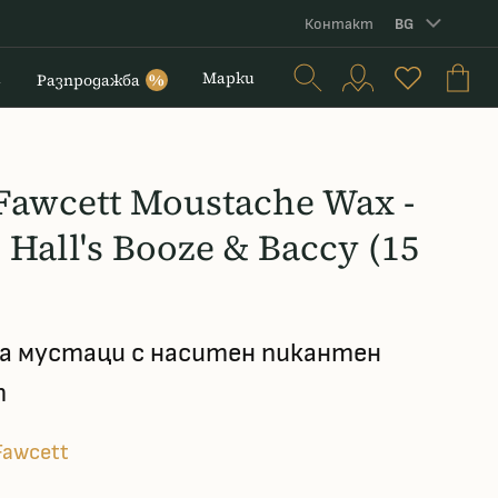
Контакт
BG
и
Марки
Разпродажба
%
 Fawcett Moustache Wax -
 Hall's Booze & Baccy (15
за мустаци с наситен пикантен
т
Fawcett