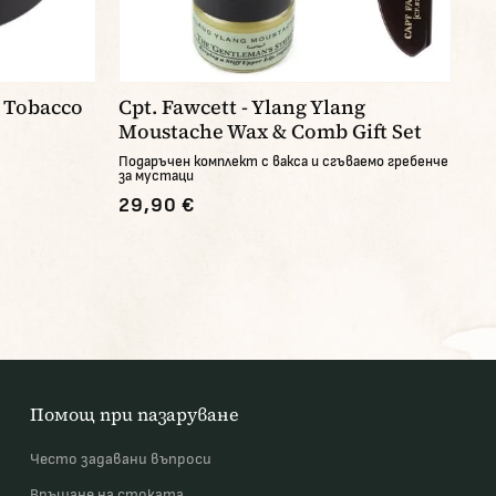
 Tobacco
Cpt. Fawcett - Ylang Ylang
Moustache Wax & Comb Gift Set
Подаръчен комплект с вакса и сгъваемо гребенче
за мустаци
29,90 €
Помощ при пазаруване
Често задавани въпроси
Връщане на стоката