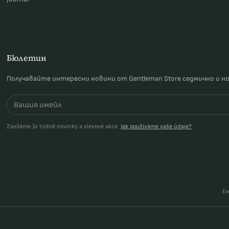
Бюлетин
Получавайте интересни новини от Gentleman Store седмично и н
Zasíláme 1x týdně novinky a slevové akce.
Jak používáme vaše údaje?
Ел