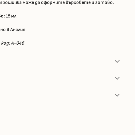
трошичка може да оформите върховете и готово.
о:
15 мл
но в Англия
код: A-046