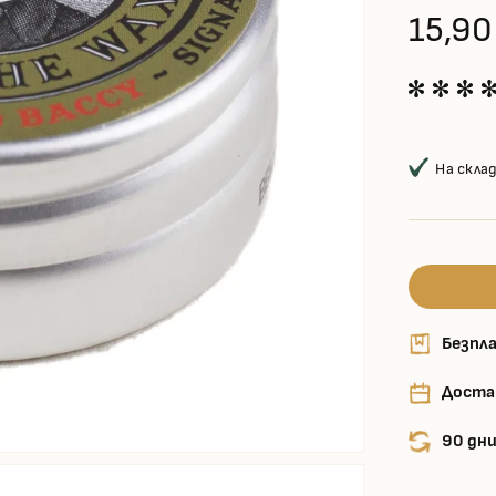
15,90
На скла
Безпла
Доста
90 дни