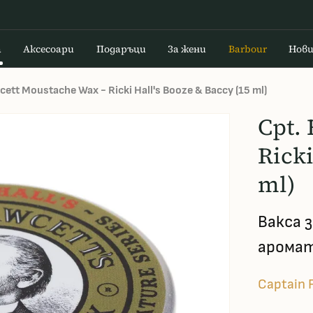
а
Аксесоари
Подаръци
За жени
Barbour
Нов
cett Moustache Wax - Ricki Hall's Booze & Baccy (15 ml)
Cpt.
Ricki
ml)
Вакса 
арома
Captain 