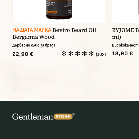
Beviro Beard Oil
BYJOME Be
НАШАТА МАРКА
Bergamia Wood
ml)
Дървесно олио за брада
Висококачеств
18,90 €
22,90 €
(10x)