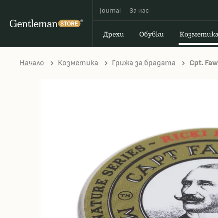
Journal
За наc
Дрехи
Обувки
Козметик
Начало
Козметика
Грижа за брадата
Cpt. Faw