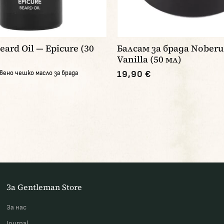
ard Oil — Epicure (30
Балсам за брада Noberu
Vanilla (50 мл)
ено чешко масло за брада
19,90 €
За Gentleman Store
За наc
Journal