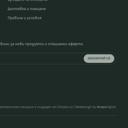
Доставка и плащане
Правила и условия
овини за нови продукти и специални оферти
АБОНИРАЙ СЕ
ектронният магазин е създаден от Simplia.cz
|
Webdesign by
biceps
digital.