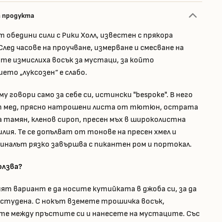
а продукта
 обедини сили с Рики Холл, известен с прякора
лед часове на проучване, измерване и смесване на
 те измислиха восък за мустаци, за който
ето „луксозен“ е слабо.
у говори само за себе си, истински "bespoke". В него
т мед, прясно натрошени листа от тютюн, острата
а тамян, кленов сироп, пресен мъх в широколистна
илия. Те се допълват от тонове на пресен хмел и
финалът рязко завършва с пикантен ром и портокал.
олзва?
ят вариант е да носите кутийката в джоба си, за да
о студена. С нокът вземете трошичка восък,
те между пръстите си и нанесете на мустаците. Със