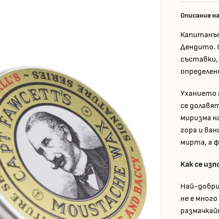
Описание н
Капитанът
Дендито. С
съставки,
определени
Уханието м
се долавя
миризма н
гора и ван
мирта, а 
Как се изп
Най-добри
не е мног
размачкай