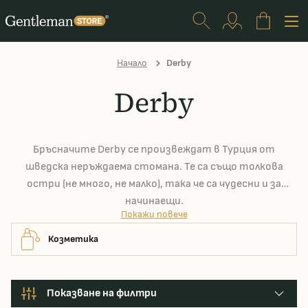
Начало
Derby
Derby
Бръсначите Derby се произвеждат в Турция от
шведска неръждаема стомана. Те са също толкова
остри (не много, не малко), така че са чудесни и за
начинаещи.
Покажи повече
Козметика
Показване на филтри