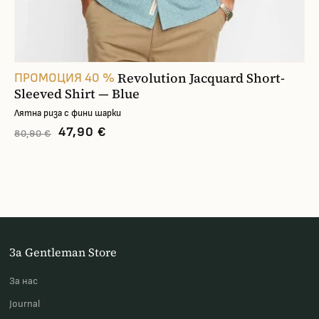
Revolution Jacquard Short-
ПРОМОЦИЯ 40 %
Sleeved Shirt — Blue
Лятна риза с фини шарки
47,90 €
80,90 €
За Gentleman Store
За наc
Journal