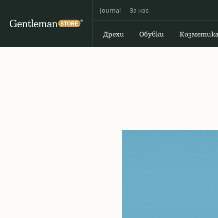
Journal
За наc
Дрехи
Обувки
Козметик