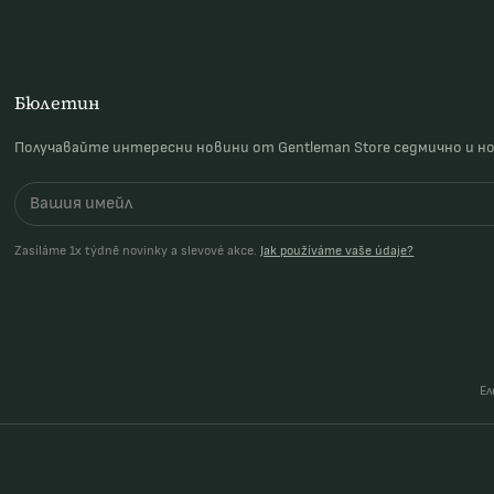
Бюлетин
Получавайте интересни новини от Gentleman Store седмично и н
Zasíláme 1x týdně novinky a slevové akce.
Jak používáme vaše údaje?
Ел