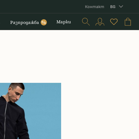
Контакт
BG
и
Марки
Разпродажба
%