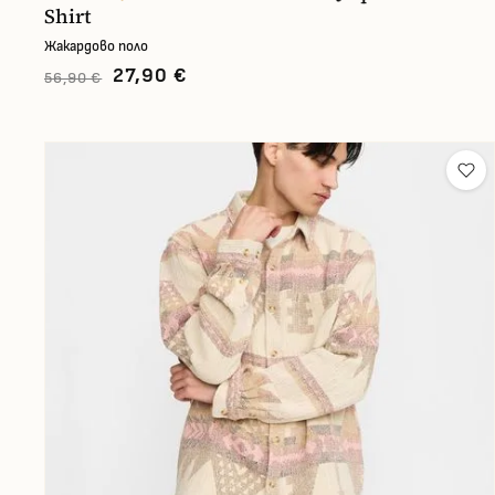
Shirt
Жакардово поло
27,90 €
56,90 €