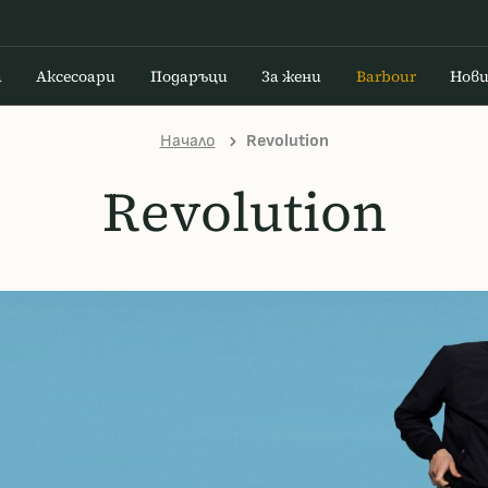
а
Аксесоари
Подаръци
За жени
Barbour
Нов
Начало
Revolution
Revolution