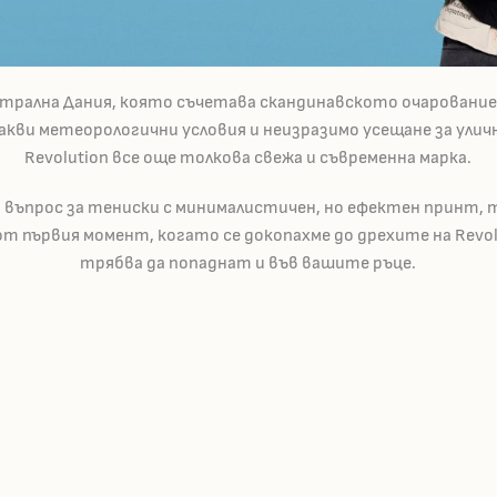
трална Дания, която съчетава скандинавското очарование
акви метеорологични условия и неизразимо усещане за улич
Revolution все още толкова свежа и съвременна марка.
 въпрос за тениски с минималистичен, но ефектен принт, 
от първия момент, когато се докопахме до дрехите на Revolu
трябва да попаднат и във вашите ръце.