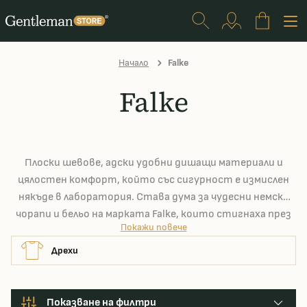
Начало
Falke
Falke
Плоски шевове, адски удобни дишащи материали и
цялостен комфорт, който със сигурност е измислен
някъде в лаборатория. Става дума за чудесни немски
чорапи и бельо на марката Falke, които стигнаха през
Покажи повече
границата до нас. Можете да намерите чорапи до
коляното и (не само) базови бели тениски, които са
Дрехи
гладки като небето.
Показване на филтри