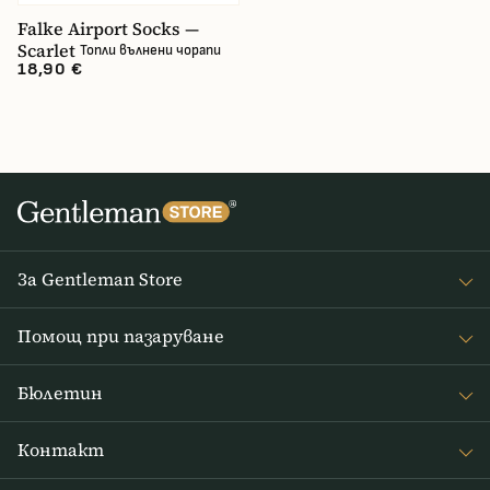
Falke Airport Socks —
Scarlet
Топли вълнени чорапи
18,90 €
За Gentleman Store
За наc
Помощ при пазаруване
Journal
Често задавани въпроси
Бюлетин
Връщане на стоката
Получавайте интересни новини от Gentleman Store седмично
Доставка и плащане
Контакт
и новини за нови продукти и специални оферти
Правила и условия