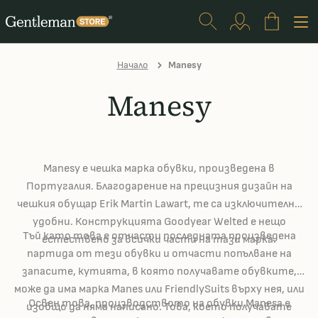
Начало
Manesy
Manesy
Manesy е чешка марка обувки, произведена в
Португалия. Благодарение на прецизния дизайн на
чешкия обущар Erik Martin Lawart, те са изключително
удобни. Конструкцията Goodyear Welted е нещо
Тъй като това е отчасти последната произведена
естествено за всички части на тази марка.
партида от тези обувки и отчасти попълване на
запасите, кутията, в която получавате обувките,
може да има марка Manes или FriendlySuits върху нея, или
Освен това, производството на обувки Manesa е
изобщо да няма написано. Това, което получавате