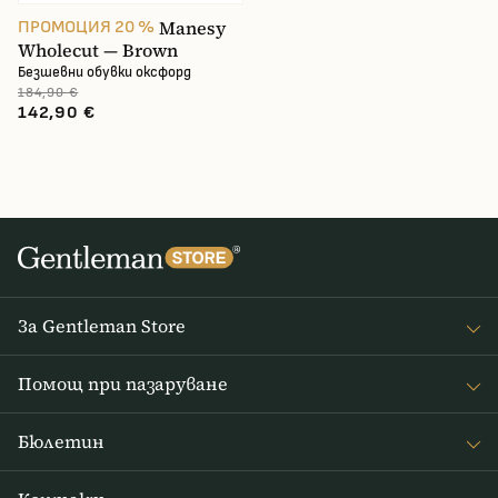
141.34 €
141.34 €
Manesy
ПРОМОЦИЯ 20 %
Wholecut — Brown
Безшевни обувки оксфорд
184,90 €
142,90 €
За Gentleman Store
За наc
Помощ при пазаруване
Journal
Често задавани въпроси
Бюлетин
Връщане на стоката
Получавайте интересни новини от Gentleman Store седмично
Доставка и плащане