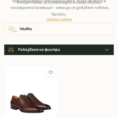
преустановено от компанията, така че това е
вътре обаче, са винаги едни и същи обувки.
последната колекция - няма да се добавят повече
бройки.
Покажи повече
Обувки
Показване на филтри
Размери на обувките (филтрация)
Цвят
cena