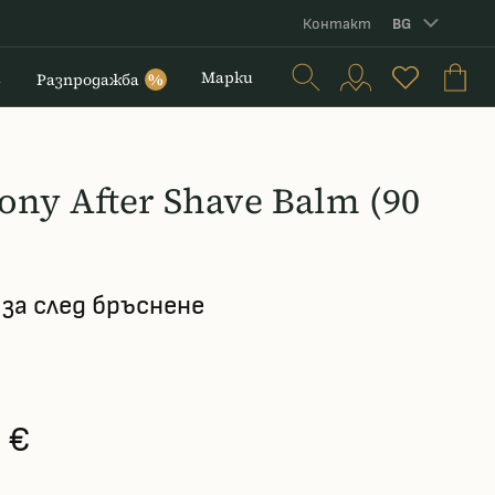
Контакт
BG
и
Марки
Разпродажба
%
ony After Shave Balm (90
 за след бръснене
 €