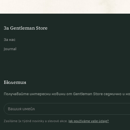
За Gentleman Store
За наc
Journal
Бюлетин
Получавайте интересни новини от Gentleman Store седмично и н
Zasíláme 1x týdně novinky a slevové akce.
Jak používáme vaše údaje?