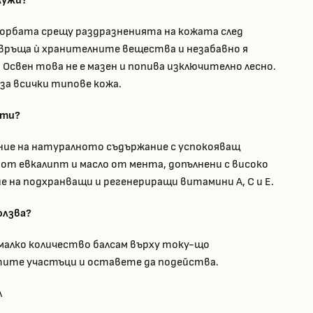
лужи?
борбата срещу раздразненията на кожата след
 връща ѝ хранителните вещества и незабавно я
 Освен това не е мазен и попива изключително лесно.
за всички типове кожа.
оти?
ние на натуралното съдържание с успокояващ
от евкалипт и масло от мента, допълнени с високо
е на подхранващи и регенериращи витамини A, C и E.
олзва?
алко количество балсам върху току-що
ите участъци и оставете да подейства.
л