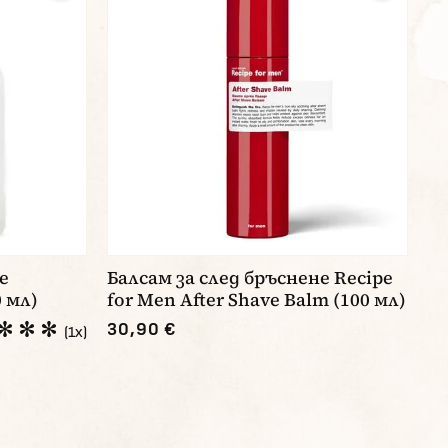
е
Балсам за след бръснене Recipe
0 мл)
for Men After Shave Balm (100 мл)
30,90 €
(1x)