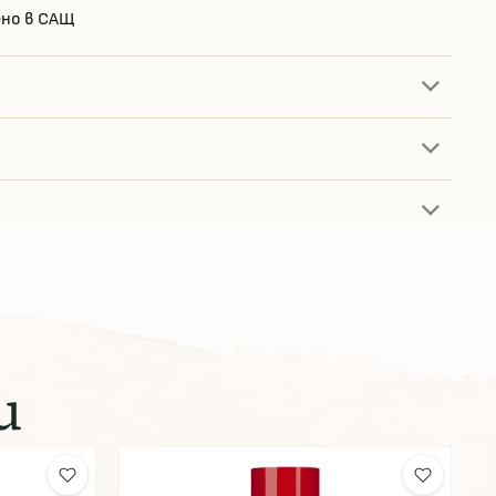
но в САЩ
и