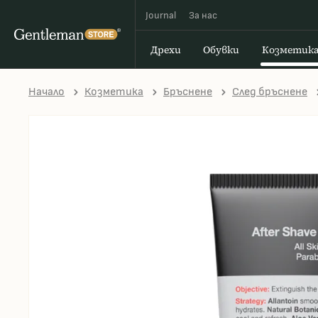
Journal
За наc
Дрехи
Обувки
Козметик
Начало
Козметика
Бръснене
След бръснене