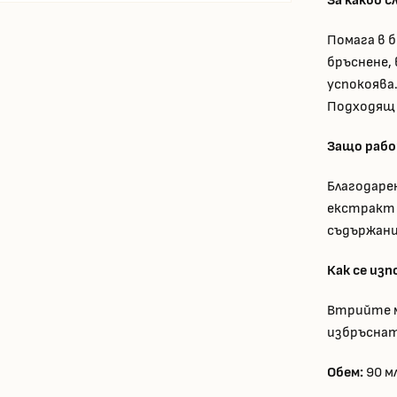
За какво с
Помага в 
бръснене,
успокоява.
Подходящ 
Защо раб
Благодаре
екстракт 
съдържани
Как се изп
Втрийте м
избръснат
Обем:
90 м