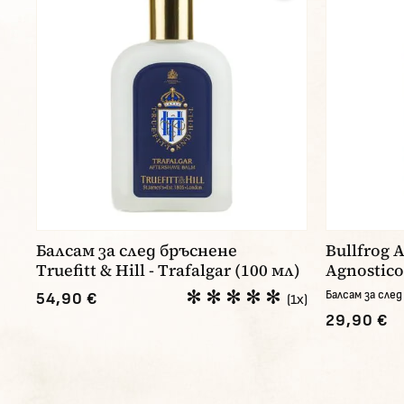
Балсам за след бръснене
Bullfrog 
Truefitt & Hill - Trafalgar (100 мл)
Agnostico
Балсам за сле
54,90 €
(1x)
29,90 €