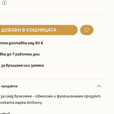
д
ДОБАВИ В КОШНИЦАТА
тна доставка над 60 €
вка до 7 работни дни
 за връщане или замяна
а продукта
 за след бръснене - обмислен и функционален продукт
анската марка Anthony.