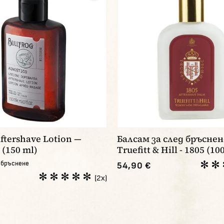
Aftershave Lotion —
Балсам за след бръснен
 (150 ml)
Truefitt & Hill - 1805 (10
д бръснене
54,90 €
(2x)