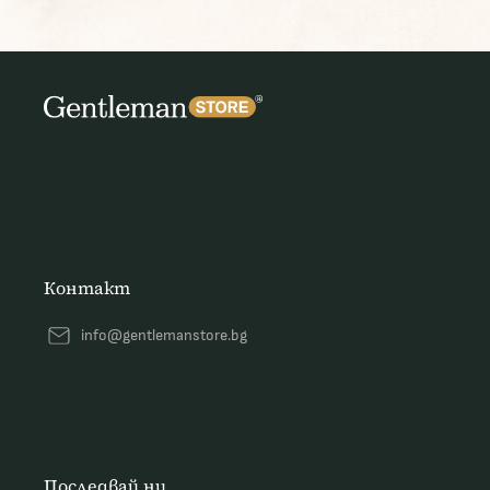
Контакт
info@gentlemanstore.bg
Последвай ни