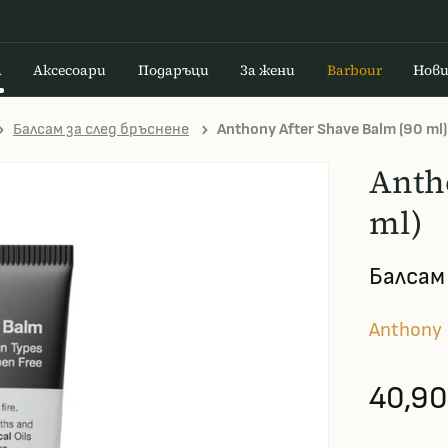
а
Аксесоари
Подаръци
За жени
Barbour
Нов
Балсам за след бръснене
Anthony After Shave Balm (90 ml)
Anth
ml)
Балсам
Anthony
40,90