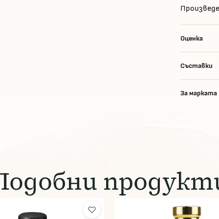
Произведе
Оценка
Съставки
За марката
Подобни продукт