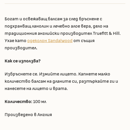
Богат и освежаващ балсам за след бръснене с
подхранващ ланолин и лечебно алое вера, дело на
традиционния английски производител Truefitt & Hill.
Ухае като
одеколон Sandalwood
от същия
производител.
Как се използва?
Избръснете се. Измийте лицето. Капнете малко
количество балсам на дланите си, разтъркайте ги и
нанесете на лицето и врата.
Количество:
100 мл
Произведено в Англия