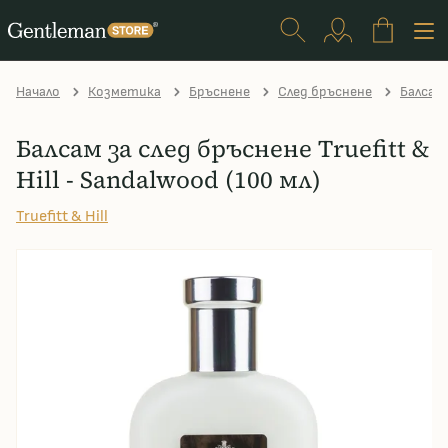
Начало
Козметика
Бръснене
След бръснене
Балсам 
Балсам за след бръснене Truefitt &
Hill - Sandalwood (100 мл)
Truefitt & Hill