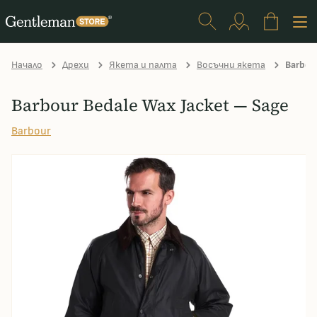
Начало
Дрехи
Якета и палта
Восъчни якета
Barbour
Barbour Bedale Wax Jacket — Sage
Barbour