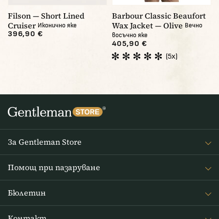
Filson — Short Lined
Barbour Classic Beaufort
Cruiser
Wax Jacket — Olive
Иконично яке
Вечно
396,90 €
восъчно яке
405,90 €
(5x)
За Gentleman Store
За наc
Помощ при пазаруване
Journal
Често задавани въпроси
Бюлетин
Връщане на стоката
Получавайте интересни новини от Gentleman Store седмично
Доставка и плащане
Контакт