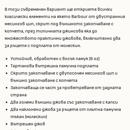
В този съвременен вариант ще откриете всички
класически елементи на якето Barbour от двустранния
месингов цип, скрит под външното закопчаване с
копчета, през типичната джинсова яка до
множеството практични джобове, включително два
за ръцете с подплата от молескин.
Устойчив, обработен с восък памук (6 oz)
Тартанова вътрешна памучна подплата
Скрито закопчаване с двупосочен месингов цип и
външно закопчаване с копчета
Закопчаваща се част за проветряване от задната
страна
Два големи външни джоба със закопчаване с капси
Два наклонени джоба за ръцете от плътна памучна
тъкан (молескин)
Вътрешен джоб