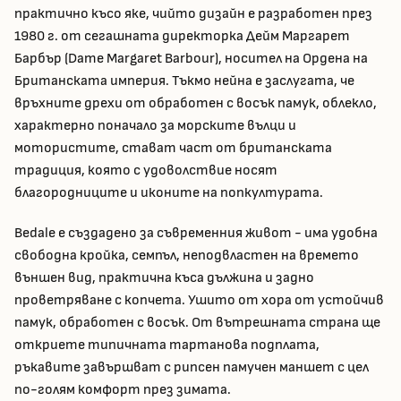
практично късо яке, чийто дизайн е разработен през
1980 г. от сегашната директорка Дейм Маргарет
Барбър (Dame Margaret Barbour), носител на Ордена на
Британската империя. Тъкмо нейна е заслугата, че
връхните дрехи от обработен с восък памук, облекло,
характерно поначало за морските вълци и
мотористите, стават част от британската
традиция, която с удоволствие носят
благородниците и иконите на попкултурата.
Bedale е създадено за съвременния живот - има удобна
свободна кройка, семпъл, неподвластен на времето
външен вид, практична къса дължина и задно
проветряване с копчета. Ушито от хора от устойчив
памук, обработен с восък. От вътрешната страна ще
откриете типичната тартанова подплата,
ръкавите завършват с рипсен памучен маншет с цел
по-голям комфорт през зимата.