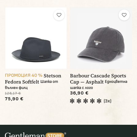
Stetson
Barbour Cascade Sports
ПРОМОЦИЯ 40 %
Fedora Softfelt
Cap — Asphalt
Шапка от
Едноцветна
вълнен филц
шапка с лого
36,90 €
128,17 €
75,90 €
(3x)