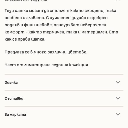
Тези шапки могат да стоплят както сърцето, така
особено и главата. С изчистен дизайн с оребрен
подгъв и фини шевове, осигуряват невероятен
комфорт - както термичен, така и материален. Ето
как се прави шапка.
Предлага се в много различни цветове.
Част от лимитирана сезонна колекция.
Оценка
Съставки
За марката