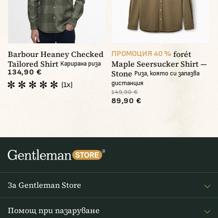
Barbour Heaney Checked
forét
ПРОМОЦИЯ 40 %
Tailored Shirt
Maple Seersucker Shirt —
Карирана риза
134,90 €
Stone
Риза, която си запазва
дистанция
(1x)
149,90 €
89,90 €
За Gentleman Store
За наc
Помощ при пазаруване