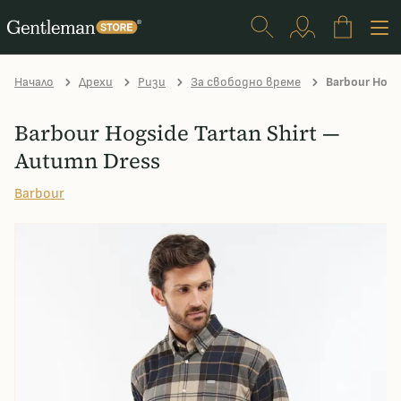
Начало
Дрехи
Ризи
За свободно време
Barbour Hogsi
Barbour Hogside Tartan Shirt —
Autumn Dress
Barbour