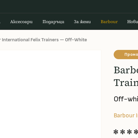
а
Аксесоари
Подаръци
За жени
Barbour
Нов
 International Felix Trainers — Off-White
Промо
Barbo
Trai
Off-wh
Barbour 