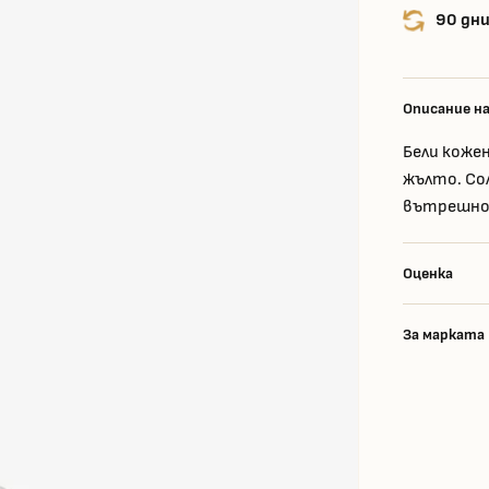
90 дни
Описание н
Бели кожен
жълто. Со
вътрешнос
Оценка
За марката