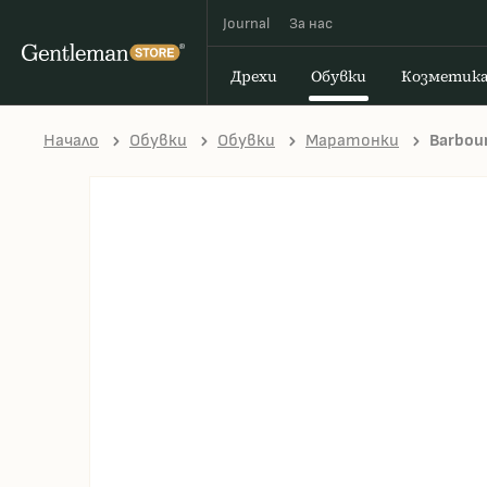
Journal
За наc
Дрехи
Обувки
Козметик
Начало
Обувки
Обувки
Маратонки
Barbour