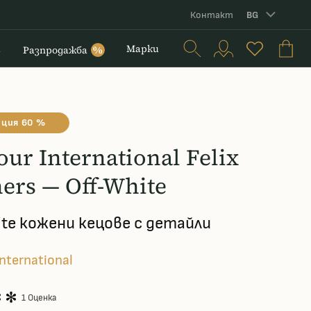
Контакт
BG
и
Марки
Разпродажба
%
ция 60 %
ur International Felix
ners — Off-White
ite кожени кецове с детайли
International
1 Оценка