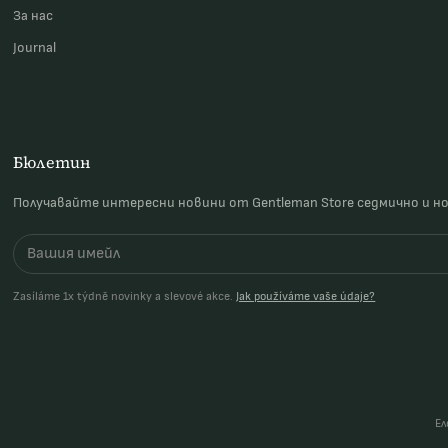
За наc
Journal
Бюлетин
Получавайте интересни новини от Gentleman Store седмично и н
Zasíláme 1x týdně novinky a slevové akce.
Jak používáme vaše údaje?
Ел