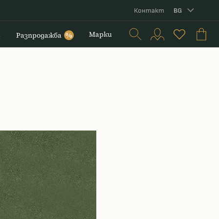
Контакт
BG
и
Марки
Разпродажба
%