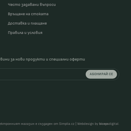
Често задавани въпроси
Връщане на стоката
Доставка и плащане
Правила и условия
овини за нови продукти и специални оферти
АБОНИРАЙ СЕ
ектронният магазин е създаден от Simplia.cz
|
Webdesign by
biceps
digital.