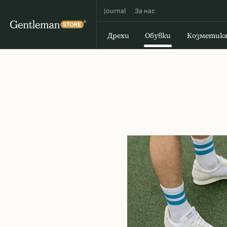
Journal
За наc
Дрехи
Обувки
Козметик