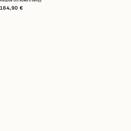
Кецове от кожа и велур
164,90 €