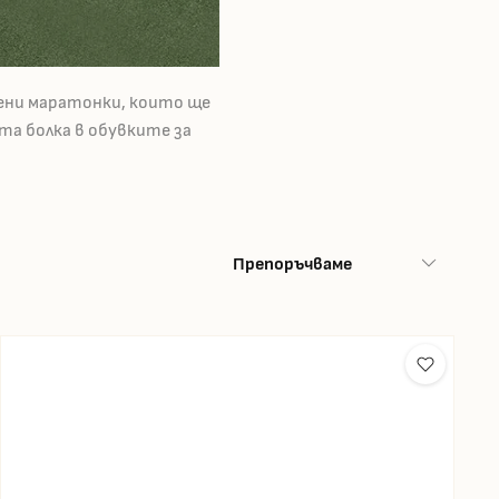
ени маратонки, които ще
та болка в обувките за
Препоръчваме