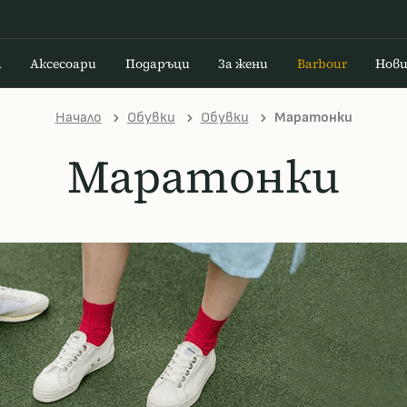
а
Аксесоари
Подаръци
За жени
Barbour
Нов
Начало
Обувки
Обувки
Маратонки
Маратонки