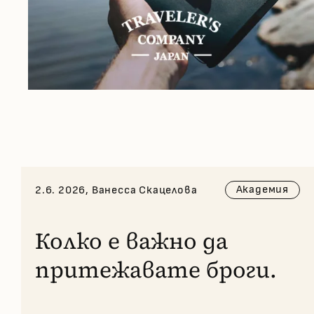
Академия
2.6. 2026, Ванесса Скацелова
Колко е важно да
притежавате броги.