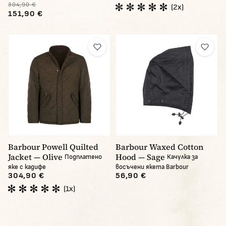
304,90 €
(2x)
151,90 €
Barbour Powell Quilted
Barbour Waxed Cotton
Jacket — Olive
Hood — Sage
Подплатено
Качулка за
яке с кадифе
восъчени якета Barbour
304,90 €
56,90 €
(1x)