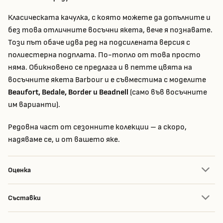
Класическата качулка, с която можете да допълните и
без това отличните восъчни якета, вече я познавате.
Този път обаче идва ред на подсилената версия с
полиестерна подплата. По-топло от това просто
няма. Обикновено се предлага и в петте цвята на
восъчните якета Barbour и е съвместима с моделите
Beaufort, Bedale, Border и Beadnell
(само във восъчните
им варианти).
Редовна част от сезонните колекции – а скоро,
надяваме се, и от вашето яке.
Оценка
Съставки