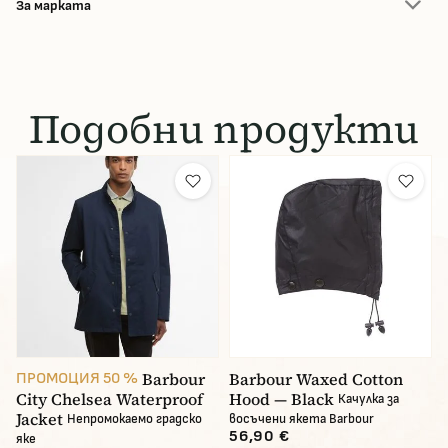
За марката
Подобни продукти
Barbour
Barbour Waxed Cotton
ПРОМОЦИЯ 50 %
City Chelsea Waterproof
Hood — Black
Качулка за
Jacket
Непромокаемо градско
восъчени якета Barbour
56,90 €
яке