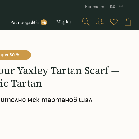
Контакт
BG
и
Марки
Разпродажба
%
ция 50 %
our Yaxley Tartan Scarf —
ic Tartan
ително мек тартанов шал