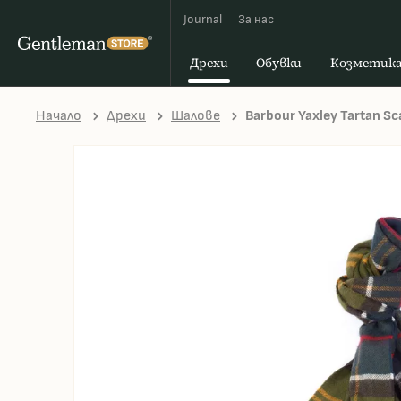
Journal
За наc
Дрехи
Обувки
Козметик
Начало
Дрехи
Шалове
Barbour Yaxley Tartan Sc