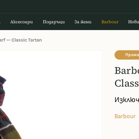
а
Аксесоари
Подаръци
За жени
Barbour
Нов
arf — Classic Tartan
Промо
Barb
Class
Изключ
Barbour