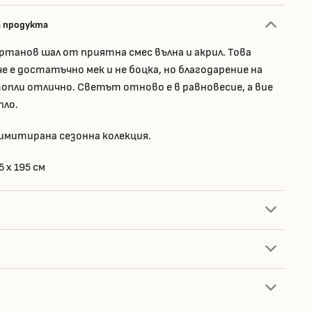
а продукта
танов шал от приятна смес вълна и акрил. Това
че е достатъчно мек и не боцка, но благодарение на
опли отлично. Светът отново е в равновесие, а вие
пло.
имитирана сезонна колекция.
5 x 195 см