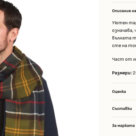
Описание н
Уютен тар
означава, 
вълната т
сте на то
Част от л
Размери:
2
Оценка
Съставки
За марката