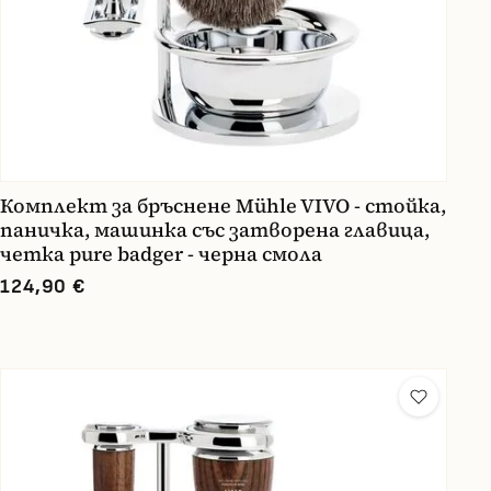
Комплект за бръснене Mühle VIVO - стойка,
паничка, машинка със затворена главица,
четка pure badger - черна смола
124,90 €