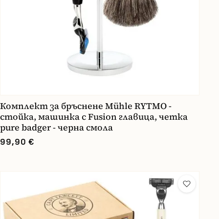
Комплект за бръснене Mühle RYTMO -
стойка, машинка с Fusion главица, четка
pure badger - черна смола
99,90 €