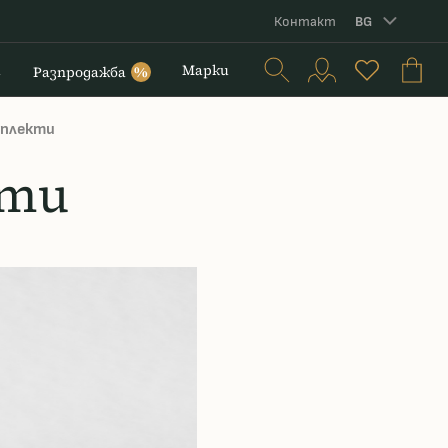
Контакт
BG
и
Марки
Разпродажба
%
мплекти
кти