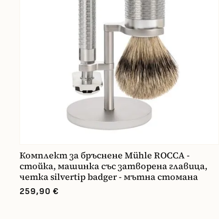
Комплект за бръснене Mühle ROCCA -
стойка, машинка със затворена главица,
четка silvertip badger - мътна стомана
259,90 €