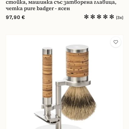
стойка, машинка със затворена главица,
четка pure badger - ясен
97,90 €
(3x)