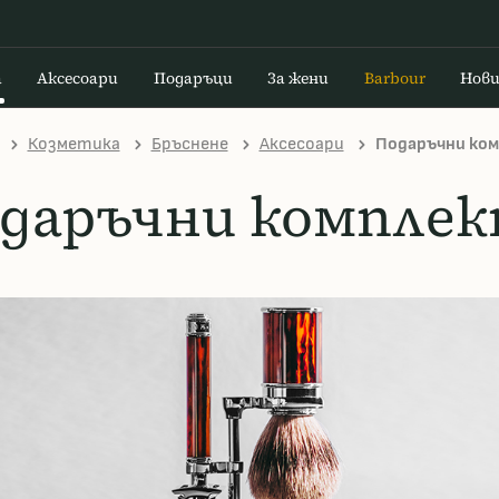
а
Аксесоари
Подаръци
За жени
Barbour
Нов
Козметика
Бръснене
Аксесоари
Подаръчни ко
даръчни компле