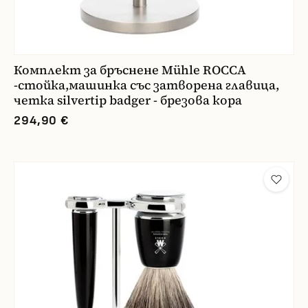
Комплект за бръснене Mühle ROCCA
-стойка,машинка със затворена главица,
четка silvertip badger - брезова кора
294,90 €