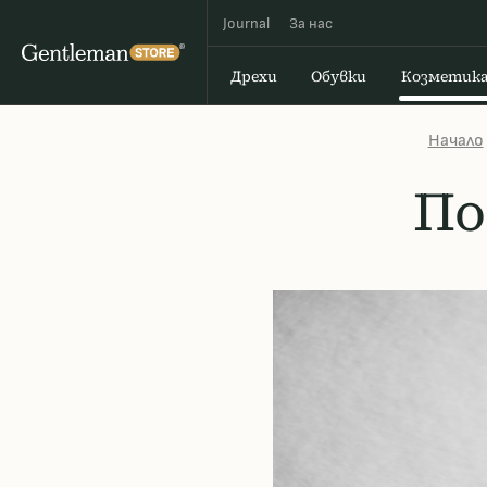
Journal
За наc
Дрехи
Обувки
Козметик
Начало
По