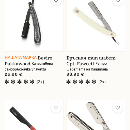
Производител
Сортиране (бръсначки)
Цена
Beviro
Бръснач тип шавет
НАШАТА МАРКА
Pakkawood
Cpt. Fawcett
Качествена
Ретро
самобръсначка Shavetta
шаветата на Капитана
В наличност
26,90 €
38,90 €
(2x)
(2x)