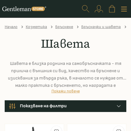
Начало
Козметика
Бръснене
Бръсначки и шавета
Ш
Шавета
Шавета е близка роднина на самобръсначката - тя
прилича с външния си вид, качество на бръснене и
изисквания за твърда ръка, в началото се нуждае от
малко практика с бръсненето, но наградата е
Покажи повече
наистина сладка. Основното предимство на шавета?
Няма нужда да се грижите за острието, чиято роля
Показване на филтри
изпълнява класически бръснач.