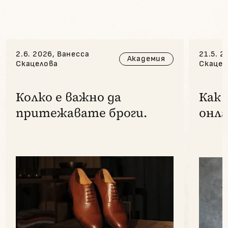
2.6. 2026, Ванесса
21.5. 2
Академия
Скацелова
Скацел
Колко е важно да
Как 
притежавате броги.
онла