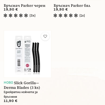
Бръснач Parker черен
Бръснач Parker бял
19,90 €
19,90 €
(3x)
(1x)
Slick Gorilla—
НОВО
Derma Blades (3 ks)
Еднократни ножчета за
бръснене
11,90 €