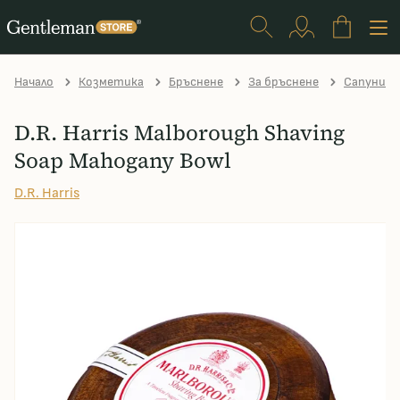
Начало
Козметика
Бръснене
За бръснене
Сапуни з
D.R. Harris Malborough Shaving
Soap Mahogany Bowl
D.R. Harris