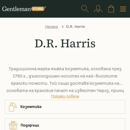
Начало
D.R. Harris
D.R. Harris
Традиционна марка мъжка козметика, основана през
1790 г., дългогодишен носител на най-високите
кралски почести. Той също доставя козметика на
основата на кралския печат на известен Чарлз, принц
Покажи повече
на Уелс. Техните сапуни за бръснене се считат за едни
от най-добрите в света и техните одеколони,
Козметика
просто трябва да ги помиришете.
Подаръци