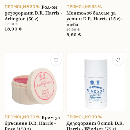
Рол-он
ПРОМОЦИЯ 30 %
ПРОМОЦИЯ 35 %
дезодорант D.R. Harris -
Ментолов балсам за
Arlington (50 г)
устни D.R. Harris (15 г) -
туба
27,90 €
18,90 €
10,90 €
6,90 €
Крем за
ПРОМОЦИЯ 30 %
ПРОМОЦИЯ 30 %
бръснене D.R. Harris -
Дезодорант в стик D.R.
Rose (150 г)
Harris - Windsor (75 г)