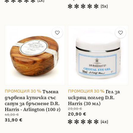
(1x)
(5x)
Тъмна
Гел за
ПРОМОЦИЯ 30 %
ПРОМОЦИЯ 30 %
дървена купичка със
искрящ поглед D.R.
сапун за бръснене D.R.
Harris (30 мл)
Harris - Arlington (100 г)
29,90 €
20,90 €
46,90 €
31,90 €
(4x)