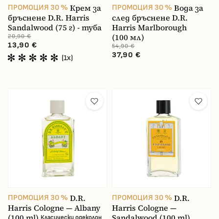
Крем за
Вода за
ПРОМОЦИЯ 30 %
ПРОМОЦИЯ 30 %
бръснене D.R. Harris
след бръснене D.R.
Sandalwood (75 г) - туба
Harris Marlborough
(100 мл)
20,90 €
13,90 €
54,90 €
37,90 €
(1x)
D.R.
D.R.
ПРОМОЦИЯ 30 %
ПРОМОЦИЯ 30 %
Harris Cologne — Albany
Harris Cologne —
(100 ml)
Sandalwood (100 ml)
Класически одеколон