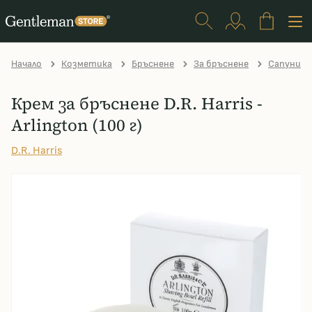
Начало
Козметика
Бръснене
За бръснене
Сапуни з
Крем за бръснене D.R. Harris -
Arlington (100 г)
D.R. Harris