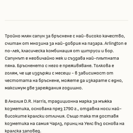
Тройно млян сапун за бръснене с най-високо качество,
считан от мнозина за най-добрия на пазара. Arlington е
по-лек, класическа комбинация от цитруси и бор.
Сапунът е необичайно мек и създава най-плътната
пяна. Бръсненето с него е преживяване. Толкова е
голям, че ще издържи с месеци - в зависимост от
честотата на бръснене, можете да изкарате с едно,
максимум две зареждания годишно.
В Англия D.R. Harris, традиционна марка за мъжка
козметика, основана през 1790 г., отдавна носи най-
високите кралски отличия. Също така тя доставя
козметика на самия Чарлз, принц на Уелс въз основа на
кралска заповед.