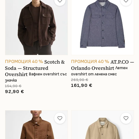
Производител
Размер
Цвят
Материал на облеклото
Scotch &
AT.P.CO —
ПРОМОЦИЯ 40 %
ПРОМОЦИЯ 40 %
Soda — Structured
Orlando Overshirt
Закопчаване
Летен
Overshirt
Вафлен overshirt със
overshirt от ленена смес
269,90 €
значка
Пол
161,90 €
154,90 €
92,90 €
Цена