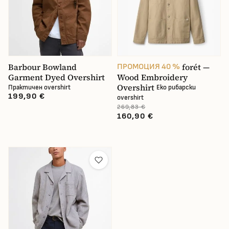
В наличност
Barbour Bowland
forét —
ПРОМОЦИЯ 40 %
Garment Dyed Overshirt
Wood Embroidery
Overshirt
Практичен overshirt
Eko рибарски
199,90 €
overshirt
269,83 €
160,90 €