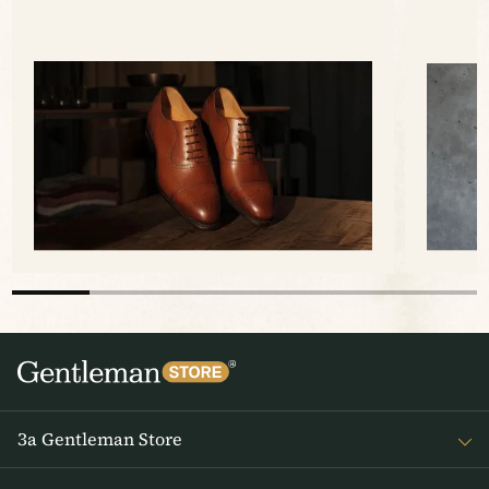
За Gentleman Store
За наc