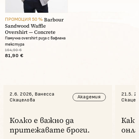
Barbour
ПРОМОЦИЯ 50 %
Sandwood Waffle
Overshirt — Concrete
Памучна overshirt риза с вафлена
текстура
164,90 €
81,90 €
2.6. 2026, Ванесса
21.5. 2
Академия
Скацелова
Скацел
Колко е важно да
Как 
притежавате броги.
онла