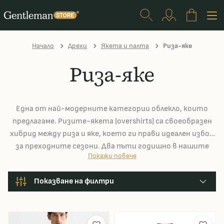
Начало
Дрехи
Якета и палта
Риза-яке
Риза-яке
Една от най-модерните категории облекло, които
предлагаме. Ризите-якета (overshirts) са своеобразен
хибрид между риза и яке, което ги прави идеален избор
за преходните сезони. Два пъти годишно в нашите
Покажи повече
сезонни колекции включваме модели най-често от
марките
Barbour
,
Portuguese Flannel
и
forét
, като
Показване на филтри
поставяме максимален акцент върху качеството –
защото в крайна сметка именно вие сте неговият
най-важен съдник.