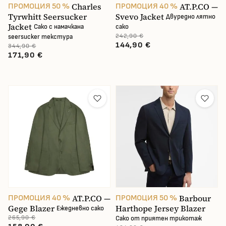
Charles
AT.P.CO —
ПРОМОЦИЯ 50 %
ПРОМОЦИЯ 40 %
Tyrwhitt Seersucker
Svevo Jacket
Двуредно лятно
Jacket
Сако с намачкана
сако
242,90 €
seersucker текстура
144,90 €
344,90 €
171,90 €
AT.P.CO —
Barbour
ПРОМОЦИЯ 40 %
ПРОМОЦИЯ 50 %
Gege Blazer
Harthope Jersey Blazer
Ежедневно сако
265,90 €
Сако от приятен трикотаж