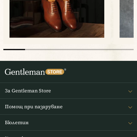
За Gentleman Store
За наc
Помощ при пазаруване
Journal
Често задавани въпроси
Бюлетин
Връщане на стоката
Получавайте интересни новини от Gentleman Store седмично