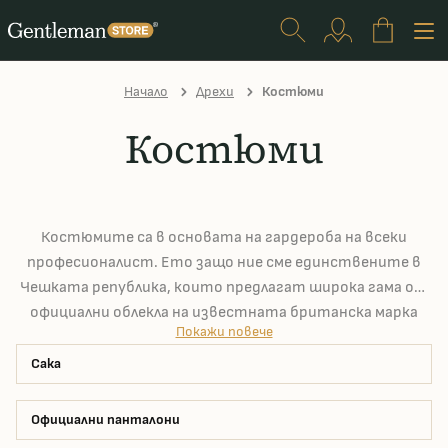
Начало
Дрехи
Костюми
Костюми
Костюмите са в основата на гардероба на всеки
професионалист. Ето защо ние сме единствените в
Чешката република, които предлагат широка гама от
официални облекла на известната британска марка
Покажи повече
Charles Tyrwhitt. Като част от лимитираните сезонни
колекции, ние редовно избираме повече или по-малко
Сака
ежедневни сака от много други марки за вас, защото
дори професионалистът просто иска да мързелува със
Официални панталони
стил от време на време.