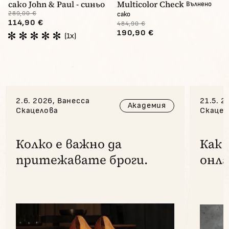
сако John & Paul - синьо
Multicolor Check
Вълнено
289,00 €
сако
114,90 €
484,90 €
190,90 €
(1x)
2.6. 2026, Ванесса
21.5. 2
Академия
Скацелова
Скацел
Колко е важно да
Как 
притежавате броги.
онла