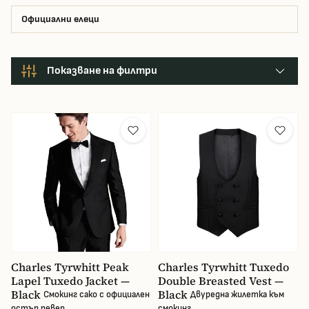
Официални елеци
Показване на филтри
Производител
Размер на сакото
Цвят
Част от костюма
Charles Tyrwhitt Peak
Charles Tyrwhitt Tuxedo
Lapel Tuxedo Jacket —
Double Breasted Vest —
Материал на облеклото
Black
Black
Смокинг сако с официален
Двуредна жилетка към
остър ревер
смокинг