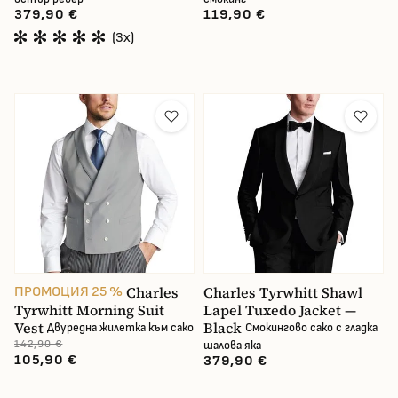
Пол
379,90 €
119,90 €
(3x)
Цена
В наличност
Charles
Charles Tyrwhitt Shawl
ПРОМОЦИЯ 25 %
Tyrwhitt Morning Suit
Lapel Tuxedo Jacket —
Vest
Black
Двуредна жилетка към сако
Смокингово сако с гладка
142,90 €
шалова яка
105,90 €
379,90 €