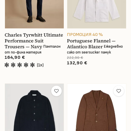
Charles Tyrwhitt Ultimate
ПРОМОЦИЯ 40 %
Performance Suit
Portuguese Flannel —
Trousers — Navy
Atlantico Blazer
Панталон
Ежедневно
от по-фина материя
сако от seersucker памук
164,90 €
222,90 €
132,90 €
(1x)