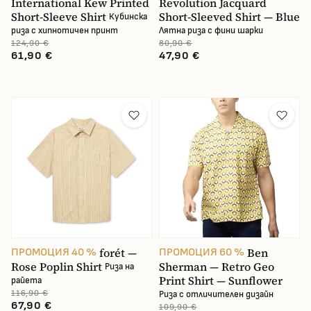
International Kew Printed
Revolution Jacquard
Short-Sleeve Shirt
Short-Sleeved Shirt — Blue
Кубинска
риза с хипнотичен принт
Лятна риза с фини шарки
124,90 €
80,90 €
61,90 €
47,90 €
forét —
Ben
ПРОМОЦИЯ 40 %
ПРОМОЦИЯ 60 %
Rose Poplin Shirt
Sherman — Retro Geo
Риза на
Print Shirt — Sunflower
райета
116,90 €
Риза с отличителен дизайн
67,90 €
109,90 €