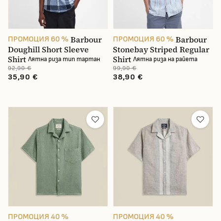
Материал на облеклото
Barbour
Barbour
ПРОМОЦИЯ 60 %
ПРОМОЦИЯ 60 %
Doughill Short Sleeve
Stonebay Striped Regular
Вид яка
Shirt
Shirt
Лятна риза тип тартан
Лятна риза на райета
92,90 €
99,90 €
35,90 €
Ръкав
38,90 €
Пол
Цена
В наличност
ПРОМОЦИЯ 40 %
ПРОМОЦИЯ 40 %