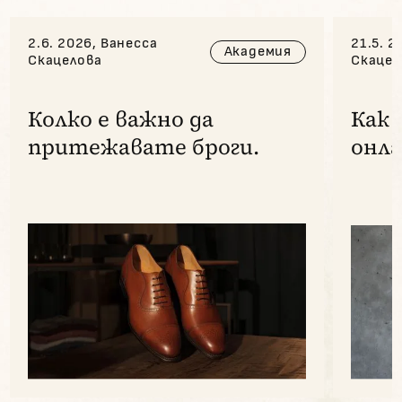
2.6. 2026, Ванесса
21.5. 2
Академия
Скацелова
Скацел
Колко е важно да
Как 
притежавате броги.
онла