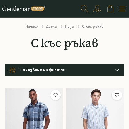
Начало
Дрехи
Ризи
С къс ръкав
С къс ръкав
Показване на филтри
Производител
Размер
Цвят