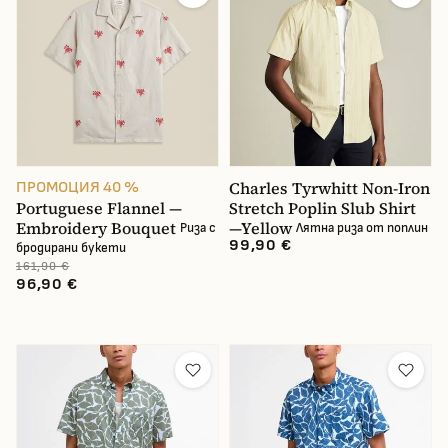
Charles Tyrwhitt Non-Iron
ПРОМОЦИЯ 40 %
Portuguese Flannel —
Stretch Poplin Slub Shirt
Embroidery Bouquet
—Yellow
Риза с
Лятна риза от поплин
99,90 €
бродирани букети
161,90 €
96,90 €