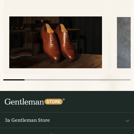
За Gentleman Store
За наc