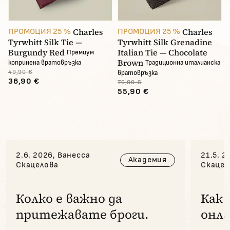
Charles
Charles
ПРОМОЦИЯ 25 %
ПРОМОЦИЯ 25 %
Tyrwhitt Silk Tie —
Tyrwhitt Silk Grenadine
Burgundy Red
Italian Tie — Chocolate
Премиум
Brown
копринена вратовръзка
Традиционна италианска
49,90 €
вратовръзка
36,90 €
76,90 €
55,90 €
2.6. 2026, Ванесса
21.5. 2
Академия
Скацелова
Скацел
Колко е важно да
Как 
притежавате броги.
онла