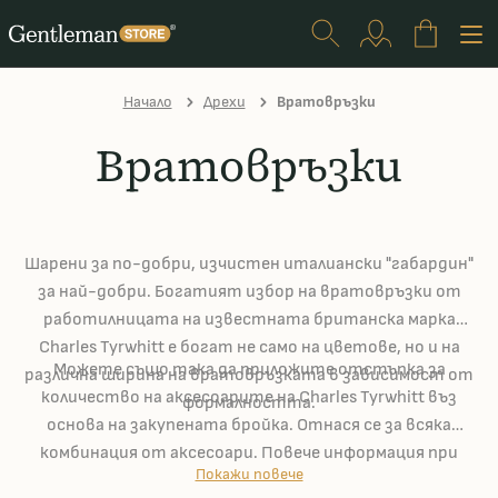
Начало
Дрехи
Вратовръзки
Вратовръзки
Шарени за по-добри, изчистен италиански "габардин"
за най-добри. Богатият избор на вратовръзки от
работилницата на известната британска марка
Charles Tyrwhitt е богат не само на цветове, но и на
Можете също така да приложите отстъпка за
различна ширина на вратовръзката в зависимост от
количество на аксесоарите на Charles Tyrwhitt въз
формалността.
основа на закупената бройка. Отнася се за всяка
комбинация от аксесоари. Повече информация при
Покажи повече
продуктите.