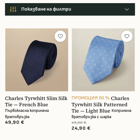
Показване на филтри
Производител
Цвят
Цена
Charles Tyrwhitt Slim Silk
Charles
ПРОМОЦИЯ 50 %
Tie — French Blue
Tyrwhitt Silk Patterned
Tie — Light Blue
Първокласна копринена
Копринена
В наличност
вратовръзка
вратовръзка с шарка
49,90 €
49,90 €
24,90 €