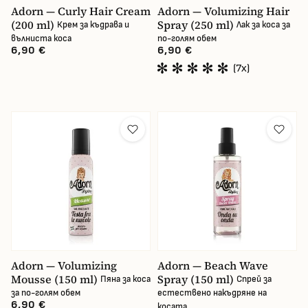
Adorn — Curly Hair Cream
Adorn — Volumizing Hair
(200 ml)
Spray (250 ml)
Крем за къдрава и
Лак за коса за
вълниста коса
по-голям обем
6,90 €
6,90 €
(7x)
Adorn — Volumizing
Adorn — Beach Wave
Mousse (150 ml)
Spray (150 ml)
Пяна за коса
Спрей за
за по-голям обем
естествено накъдряне на
6,90 €
косата