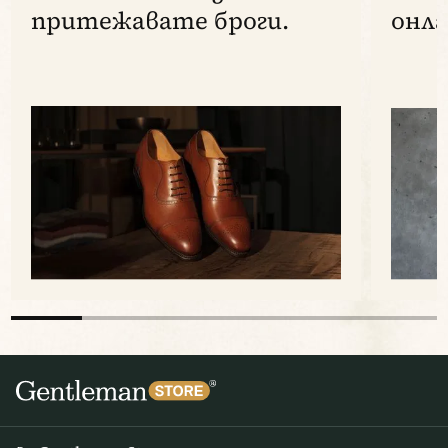
притежавате броги.
онла