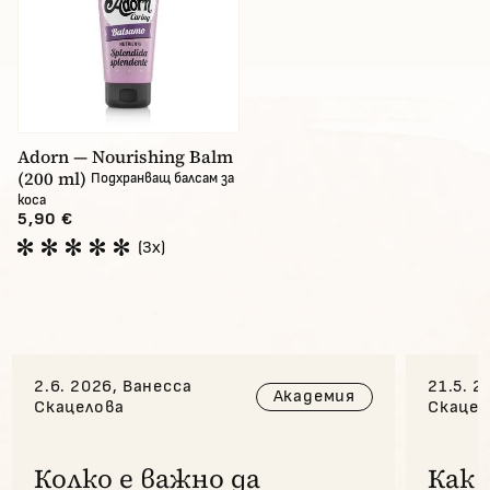
Adorn — Nourishing Balm
(200 ml)
Подхранващ балсам за
коса
5,90 €
(3x)
2.6. 2026, Ванесса
21.5. 2
Академия
Скацелова
Скацел
Колко е важно да
Как 