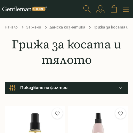
Начало
За жени
Дамска козметика
Грижа за косата и 
Грижа за косата и
тялото
Показване на филтри
Производител
Цена