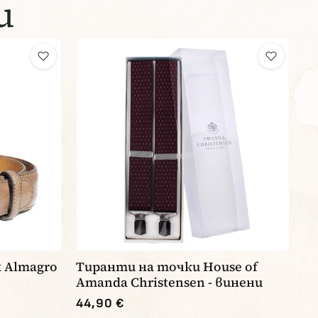
и
k Almagro
Тиранти на точки House of
Amanda Christensen - винени
44,90 €