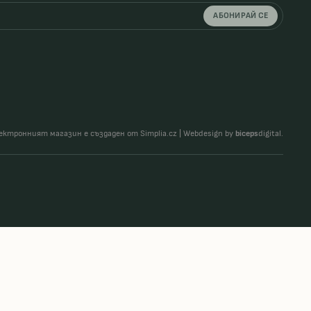
АБОНИРАЙ СЕ
ектронният магазин е създаден от Simplia.cz
|
Webdesign by
biceps
digital.