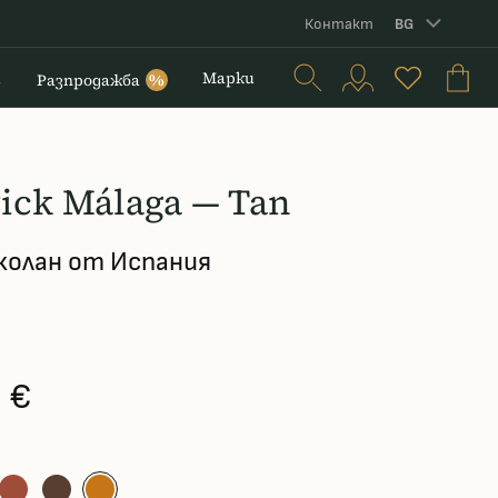
Контакт
BG
и
Марки
Разпродажба
%
ick Málaga — Tan
колан от Испания
 €