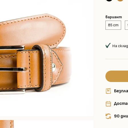
вариант
85 cm
На скла
Безпла
Доста
90 дни