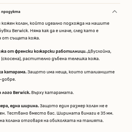
а продукта
 кожен колан, който идеално подхожда на нашите
увки Berwick. Няма как да е иначе, след като е
 от същата кожа.
ожа от френски кожарски работилници.
Двуслойна,
 (скосена), растително дъбена телешка кожа.
а катарама.
Защото има неща, които италианците
-добре.
 лого Berwick.
Върху катарамата.
ера, една ширина.
Защото един размер колан не е
н. Тествано вместо вас. Ширината винаги е 35 мм.
на колана отговаря на обиколката на талията.