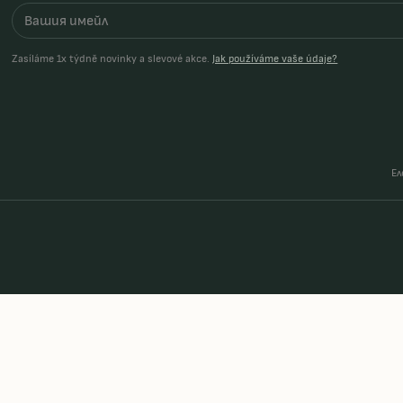
Zasíláme 1x týdně novinky a slevové akce.
Jak používáme vaše údaje?
Ел