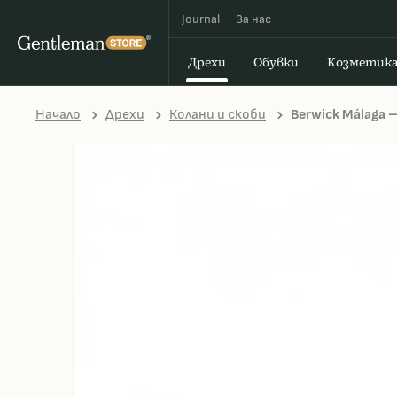
Journal
За наc
Дрехи
Обувки
Козметик
Начало
Дрехи
Колани и скоби
Berwick Málaga 