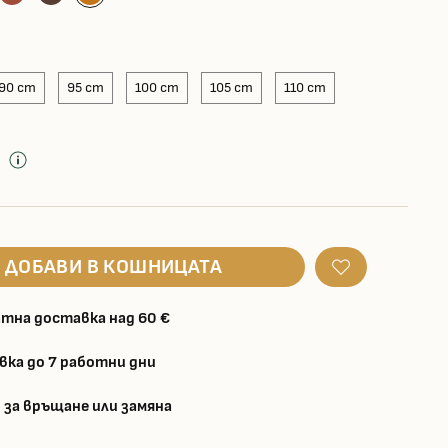
90 cm
95 cm
100 cm
105 cm
110 cm
д
ДОБАВИ В КОШНИЦАТА
тна доставка над 60 €
вка до 7 работни дни
 за връщане или замяна