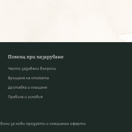
Помощ при пазаруване
Често задавани въпроси
Връщане на стоката
Доставка и плащане
Правила и условия
овини за нови продукти и специални оферти