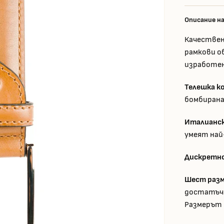
Описание н
Качествен
рамкови об
изработен
Телешка к
бомбирана
Италианск
умеят най
Дискретно
Шест разм
достатъче
Размерът 