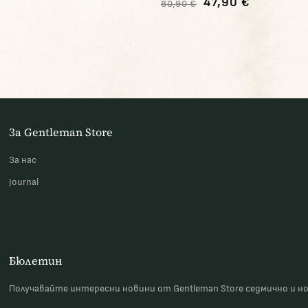
47,90 €
80,90 €
За Gentleman Store
За наc
Journal
Бюлетин
Получавайте интересни новини от Gentleman Store седмично и н