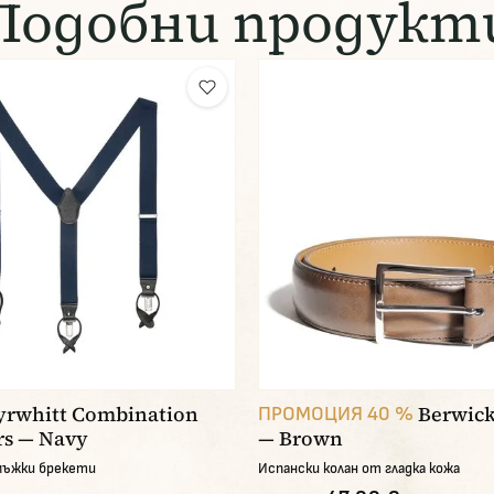
Подобни продукт
yrwhitt Combination
Berwic
ПРОМОЦИЯ 40 %
rs — Navy
— Brown
мъжки брекети
Испански колан от гладка кожа