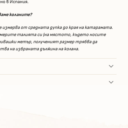
но в Испания.
ваме коланите?
е измерва от средната дупка до края на катарамата.
мерите талията си (на мястото, където носите
 шивашки метър, полученият размер трябва да
ва на избраната дължина на колана.