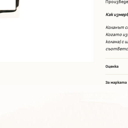
Произведе
Как измер
Коланът с
Когато из
колана) с
съответст
Оценка
За марката