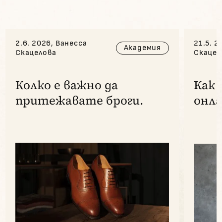
2.6. 2026, Ванесса
21.5. 2
Академия
Скацелова
Скацел
Колко е важно да
Как 
притежавате броги.
онла