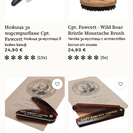
Ножица за
Cpt. Fawcett - Wild Boar
подстригване Cpt.
Bristle Moustache Brush
Fawcett
Ножица за мустаци в
Четка за мустаци с естествен
кожен калъф
косъм от глиган
24,90 €
24,90 €
(13x)
(5x)