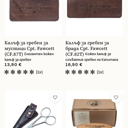
Калъф за гребен за
Калъф за гребен за
мустаци Cpt. Fawcett
брада Cpt. Fawcett
(CF.87T)
(CF.82T)
Елегантен кожен
Кожен калъф за
калъф за гребен
сгъваемия гребен на Капитана
13,90 €
16,90 €
(1x)
(1x)