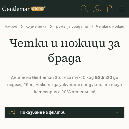
Начало
Козметика
Грижа за брадата
Четки и ножици з
Четки и ножици за
брада
Дните на Gentleman Store са тук! С код
GSdni20
до
неделя, 26.4., можете да закупите продукти от тази
категория с 20% отстъпка!
Показване на филтри