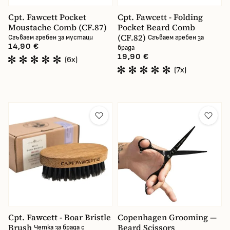
Cpt. Fawcett Pocket
Cpt. Fawcett - Folding
Moustache Comb (CF.87)
Pocket Beard Comb
(CF.82)
Сгъваем гребен за мустаци
Сгъваем гребен за
14,90 €
брада
19,90 €
(6x)
(7x)
Cpt. Fawcett - Boar Bristle
Copenhagen Grooming —
Brush
Beard Scissors
Четка за брада с