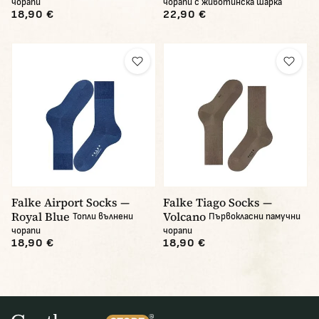
чорапи
чорапи с животинска шарка
18,90 €
22,90 €
Falke Airport Socks —
Falke Tiago Socks —
Royal Blue
Volcano
Топли вълнени
Първокласни памучни
чорапи
чорапи
18,90 €
18,90 €