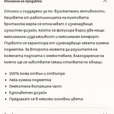
Описание на продукта
Стилни и създадени за по-взискателни активности.
Кецовете от работилницата на култовата
британска марка се отличават с изненадващо
изчистен дизайн, който се фокусира върху две неща:
максимална издръжливост и максимален комфорт.
Първото се гарантира от изненадващо леката гумена
подметка. За второто можете да разчитате на
кожената подплата с омекотяване, благодарение на
която ще се чувствате сякаш стъпвате по облаци.
100% кожа отвън и отвътре
Лека гумена подметка
Омекотена вътрешна част
Едноцветен дизайн
Предлагат се в няколко основни цвята