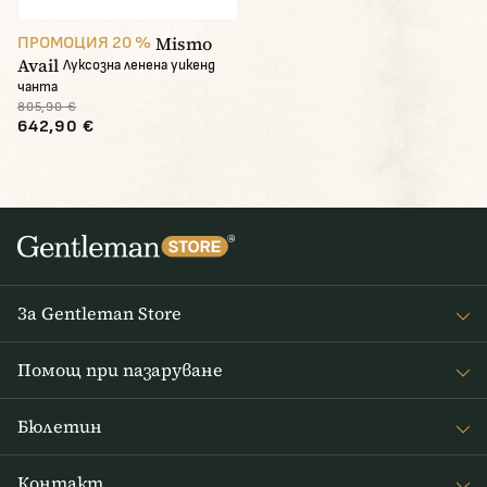
Mismo
ПРОМОЦИЯ 20 %
Avail
Луксозна ленена уикенд
чанта
805,90 €
642,90 €
За Gentleman Store
За наc
Помощ при пазаруване
Journal
Често задавани въпроси
Бюлетин
Връщане на стоката
Получавайте интересни новини от Gentleman Store седмично
Доставка и плащане
Контакт