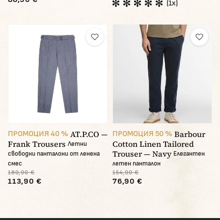
(1x)
AT.P.CO —
Barbour
ПРОМОЦИЯ 40 %
ПРОМОЦИЯ 50 %
Frank Trousers
Cotton Linen Tailored
Летни
Trouser — Navy
свободни панталони от ленена
Елегантен
смес
летен панталон
189,90 €
154,90 €
113,90 €
76,90 €