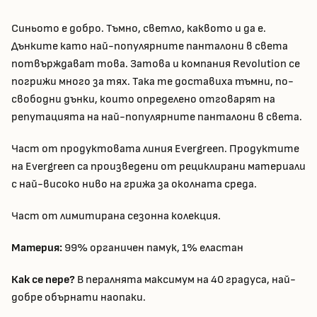
Синьото е добро. Тъмно, светло, каквото и да е.
Дънките като най-популярните панталони в света
потвърждават това. Затова и компания Revolution се
погрижи много за тях. Така те доставиха тъмни, по-
свободни дънки, които определено отговарят на
репутацията на най-популярните панталони в света.
Част от продуктовата линия Evergreen. Продуктите
на Evergreen са произведени от рециклирани материали
с най-високо ниво на грижа за околната среда.
Част от лимитирана сезонна колекция.
Материя:
99% органичен памук, 1% еластан
Как се пере?
В пералнята максимум на 40 градуса, най-
добре обърнати наопаки.