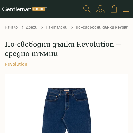
Начало
Дрехи
Панталони
По-свободни дънки Revoluti
По-свободни дънки Revolution —
средно тъмни
Revolution