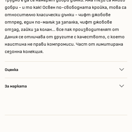
Трудно е да се намерят добри дънки. Ама тези са много
добри - и то как! Освен по-свободната кройка, това са
относително класически дънки - чифт джобове
отпред, един по-малък за запалка, чифт джобове
отзад, гайки за колан... все пак производителят от
Дания се отличава от другите с качеството, с което
наистина не прави компромиси. Част от лимитирана
сезонна колекция.
Оценка
За марката