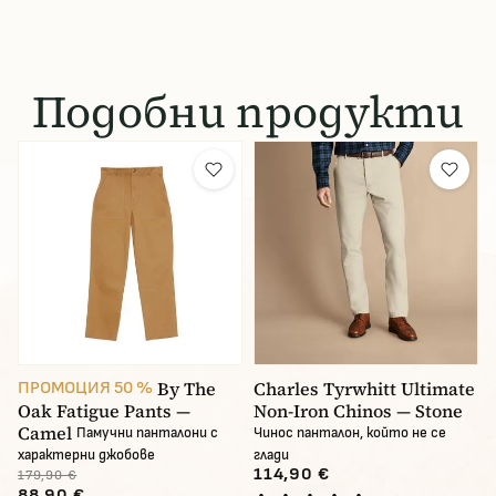
Подобни продукти
By The
Charles Tyrwhitt Ultimate
ПРОМОЦИЯ 50 %
Oak Fatigue Pants —
Non-Iron Chinos — Stone
Camel
Памучни панталони с
Чинос панталон, който не се
характерни джобове
глади
114,90 €
179,90 €
88,90 €