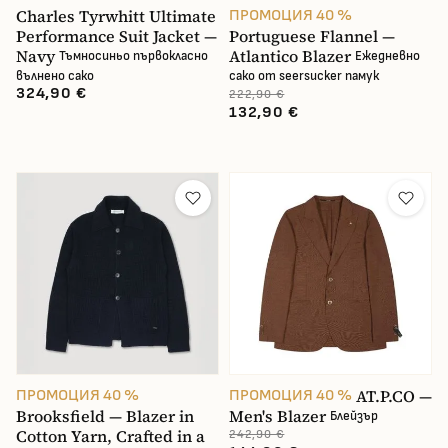
Charles Tyrwhitt Ultimate
ПРОМОЦИЯ 40 %
Performance Suit Jacket —
Portuguese Flannel —
Navy
Atlantico Blazer
Тъмносиньо първокласно
Ежедневно
вълнено сако
сако от seersucker памук
324,90 €
222,90 €
132,90 €
AT.P.CO —
ПРОМОЦИЯ 40 %
ПРОМОЦИЯ 40 %
Brooksfield — Blazer in
Men's Blazer
Блейзър
Cotton Yarn, Crafted in a
242,90 €