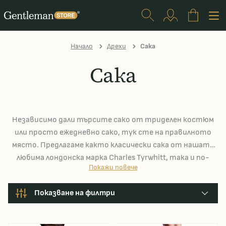
Начало
Дрехи
Сака
Сака
Независимо дали търсите сако от триделен костюм
или просто ежедневно сако, тук сте на правилното
място. Предлагаме както класически сака от нашата
любима лондонска марка Charles Tyrwhitt, така и по-
Покажи повече
интересни модели от нашите сезонни колекции.
Показване на филтри