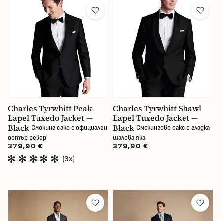
Производител
Размер на сакото
Цвят
Част от костюма
Charles Tyrwhitt Peak
Charles Tyrwhitt Shawl
Lapel Tuxedo Jacket —
Lapel Tuxedo Jacket —
Материал на облеклото
Black
Black
Смокинг сако с официален
Смокингово сако с гладка
остър ревер
шалова яка
Пол
379,90 €
379,90 €
(3x)
Цена