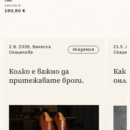
сако
484,90 €
190,90 €
2.6. 2026, Ванесса
21.5. 2
Академия
Скацелова
Скацел
Колко е важно да
Как 
притежавате броги.
онла