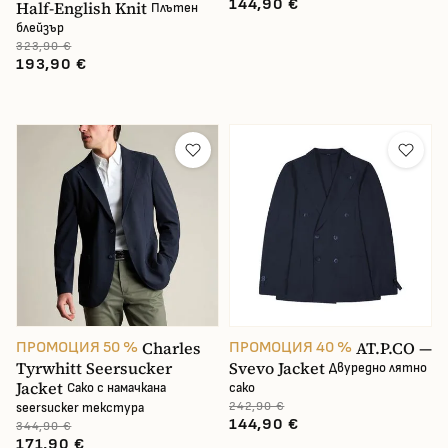
144,90 €
Half-English Knit
Плътен
блейзър
323,90 €
193,90 €
Charles
AT.P.CO —
ПРОМОЦИЯ 50 %
ПРОМОЦИЯ 40 %
Tyrwhitt Seersucker
Svevo Jacket
Двуредно лятно
Jacket
Сако с намачкана
сако
242,90 €
seersucker текстура
144,90 €
344,90 €
171,90 €