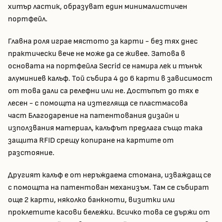
хитър ластик, образуват един минималистичен
портфейл.
Главна роля играе мястото за карти - без тях днес
практически вече не може да се живее. Затова в
основата на портфейла Secrid се намира лек и тънък
алуминиев калъф. Той събира 4 до 6 карти в зависимост
от това дали са релефни или не. Достъпът до тях е
лесен - с помощта на изтегляща се пластмасова
част Благодарение на патентования дизайн и
използвания материал, калъфът предлага също така
защита RFID срещу копиране на картите от
разстояние.
Другият калъф е от неръждаема стомана, изваждащ се
с помощта на патентован механизъм. Там се събират
още 2 карти, няколко банкноти, визитки или
проклетите касови бележки. Всичко това се държи от