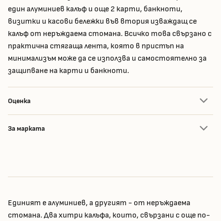
един алуминиев калъф и още 2 карти, банкноти,
визитки и касови бележки във втория изваждащ се
калъф от неръждаема стомана. Всичко това свързано с
практична стягаща лента, която в пристъп на
минимализъм може да се използва и самостоятелно за
защипване на карти и банкноти.
Оценка
За марката
Единият е алуминиев, а другият - от неръждаема
стомана. Два хитри калъфа, които, свързани с още по-