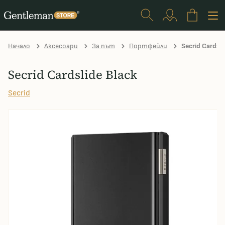
Начало
Аксесоари
За път
Портфейли
Secrid Cardsli
Secrid Cardslide Black
Secrid