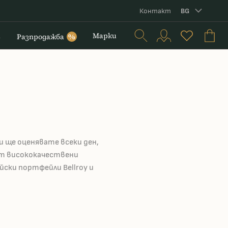
Контакт
BG
и
Марки
Разпродажба
%
и ще оценявате всеки ден,
от висококачествени
ски портфейли Bellroy и