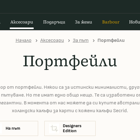
а
Аксесоари
Подаръци
За жени
Barbour
Нов
Начало
Аксесоари
За път
Портфейли
Портфейли
ор от портфейли. Някои са за истински минималисти, друг
а пътуване. Но те имат едно общо нещо. Те са изработени 
легантни. В момента от нас можете да си купите австралий
холандски калъфи за карти с кожени калъфи Secrid.
Designers
На път
Edition