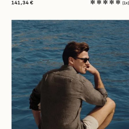
141,34 €
(1x)