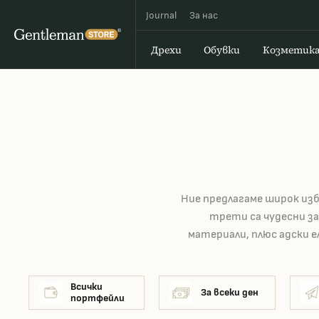
Journal
За наc
Дрехи
Обувки
Козметик
Ние предлагаме широк изб
трети са чудесни з
материали, плюс адски е
Всички
За всеки ден
портфейли