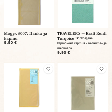
Модул #007: Папка за
TRAVELER'S — Kraft Refill
карти
Turqoise
Тюркоазена
9,90 €
картонена хартия - пълнител за
тефтера
9,90 €