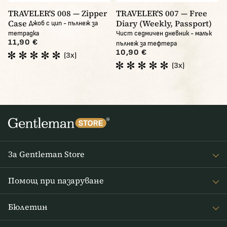
TRAVELER'S 008 — Zipper
TRAVELER'S 007 — Free
Case
Diary (Weekly, Passport)
Джоб с цип - пълнеж за
тетрадка
Чист седмичен дневник - малък
11,90 €
пълнеж за тефтера
10,90 €
(3x)
(3x)
За Gentleman Store
За наc
Помощ при пазаруване
Journal
Често задавани въпроси
Бюлетин
Връщане на стоката
Получавайте интересни новини от Gentleman Store седмично