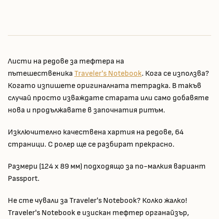
Листи на редове за тефтера на
пътешественика
Traveler's Notebook
. Кога се използва?
Когато изпишете оригиналната тетрадка. В такъв
случай просто изваждате старата или само добавяте
нова и продължавате в започнатия ритъм.
Изключително качествена хартия на редове, 64
страници. С ролер ще се разбират прекрасно.
Размери (124 x 89 мм) подходящо за по-малкия вариант
Passport.
Не сте чували за Traveler's Notebook? Колко жалко!
Traveler's Notebook е изискан тефтер органайзър,