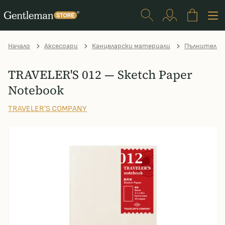
Начало
Аксесоари
Kанцеларски материали
Пълнители Tr
TRAVELER'S 012 — Sketch Paper
Notebook
TRAVELER'S COMPANY