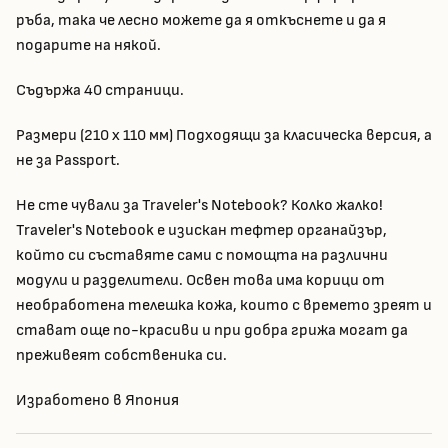
ръба, така че лесно можете да я откъснете и да я
подарите на някой.
Съдържа 40 страници.
Размери (210 x 110 мм) Подходящи за класическа версия, а
не за Passport.
Не сте чували за Traveler's Notebook? Колко жалко!
Traveler's Notebook е изискан тефтер органайзър,
който си съставяте сами с помощта на различни
модули и разделители. Освен това има корици от
необработена телешка кожа, които с времето зреят и
стават още по-красиви и при добра грижа могат да
преживеят собственика си.
Изработено в Япония