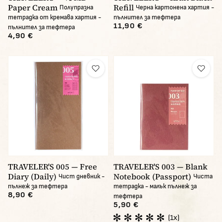
Paper Cream
Refill
Полупразна
Черна картонена хартия -
тетрадка от кремава хартия -
пълнител за тефтера
11,90 €
пълнител за тефтера
4,90 €
TRAVELER'S 005 — Free
TRAVELER'S 003 — Blank
Diary (Daily)
Notebook (Passport)
Чист дневник -
Чиста
пълнеж за тефтера
тетрадка - малък пълнеж за
8,90 €
тефтера
5,90 €
(1x)