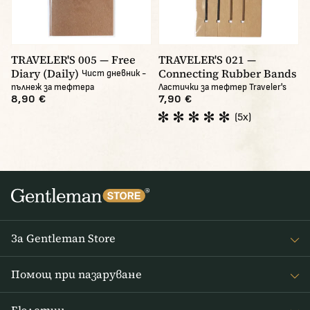
TRAVELER'S 005 — Free
TRAVELER'S 021 —
Diary (Daily)
Connecting Rubber Bands
Чист дневник -
пълнеж за тефтера
Ластички за тефтер Traveler's
8,90 €
7,90 €
(5x)
За Gentleman Store
За наc
Помощ при пазаруване
Journal
Често задавани въпроси