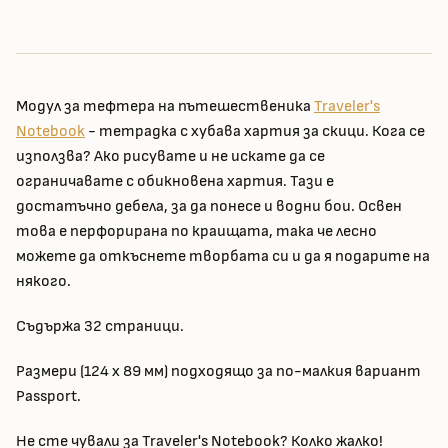
Модул за тефтера на пътешественика
Traveler's
Notebook
- тетрадка с хубава хартия за скици. Кога се
използва? Ако рисувате и не искате да се
ограничавате с обикновена хартия. Тази е
достатъчно дебела, за да понесе и водни бои. Освен
това е перфорирана по краищата, така че лесно
можете да откъснете творбата си и да я подарите на
някого.
Съдържа 32 страници.
Размери (124 x 89 мм) подходящо за по-малкия вариант
Passport.
Не сте чували за Traveler's Notebook? Колко жалко!