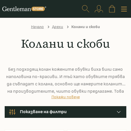
Начало
Дрехи
Колани и скоби
Колани и скоби
Без подходящ колан кожените обувки биха били само
наполовина по-красиви. И тъй като обувките трябва
да съвпадат с колана, основно ще намерите коланите
на производителите, чиито обувки предлагаме. Това
Покажи повече
означава, че нашите собствени колани на Charles
Tyrwhitt и коланите на Berwick.
Показване на филтри