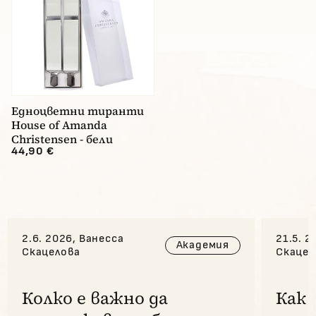
Едноцветни тиранти
House of Amanda
Christensen - бели
44,90 €
2.6. 2026, Ванесса
21.5. 2
Академия
Скацелова
Скацел
Колко е важно да
Как 