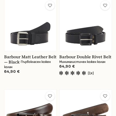
Производител
Размер
Цвят
Вид
Barbour Matt Leather Belt
Barbour Double Rivet Belt
— Black
Цена
Първокласен кожен
Минималистичен кожен колан
64,90 €
колан
64,90 €
(1x)
В наличност