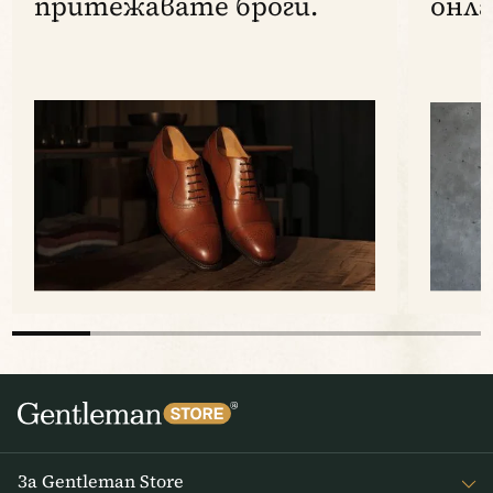
притежавате броги.
онла
За Gentleman Store