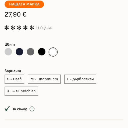
НАШАТА МАРКА
27,90 €
11 Оценки
Цвят
вариант
S - Слаб
M - Спортист
L - Дървосекач
XL – Superchlap
На склад