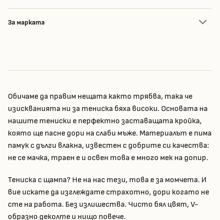
За марката
Обичаме да правим нещата както трябва, така че
изискванията ни за тениска бяха високи. Основата на
нашите тениски е перфектно заставащата кройка,
която ще пасне дори на слаби мъже. Материалът е пима
памук с дълги влакна, известен с добрите си качества:
не се мачка, траен е и освен това е много мек на допир.
Тениска с щампа? Не на нас тези, това е за момчета. И
вие искате да изглеждате страхотно, дори когато не
сте на работа. Без излишества. Чисто бял цвят, V-
образно деколте и нищо повече.