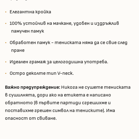
Елегантна кройка
100% устойчив на мачкане, удобен и издръжлив
памучен памук
Обработен памук - тениската няма да се свие след
пране
Идеален грамаж за целогодишна употреба.
Остро деколте тип V-neck.
Важно предупреждение:
Никога не сушете тениската
в сушилнята, дори ако на етикета е написано
обратното (в първите партиди сгрешихме и
поставихме грешен символ на тениските). Има
опасност от свиване.